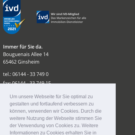
Immer für Sie da.
Bouguenais Allee 14
65462 Ginsheim
tel.: 06144 - 33 749 0
fax: 06144 - 33 749 15
info@vr-mainspitze.de
Um unsere Webseite für Sie optimal zu
www.vr-mainspitze.de
gestalten und fortlaufend verbessern zu
können, verwenden wir Cookies. Durch die
weitere Nutzung der Webseite stimmen Sie
der Verwendung von Cookies zu. Weitere
ÜBER UNS
KONTAKT
IMPRESSUM
DATENSCHUTZ
Informationen zu Cookies erhalten Sie in