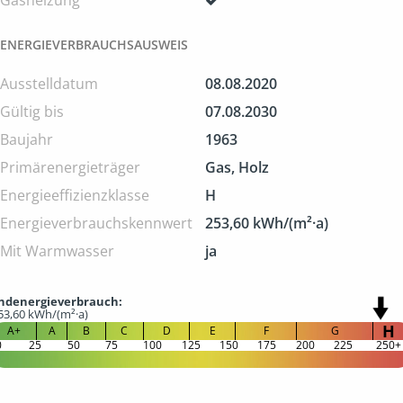
Gasheizung
ENERGIEVERBRAUCHSAUSWEIS
Ausstelldatum
08.08.2020
Gültig bis
07.08.2030
Baujahr
1963
Primärenergieträger
Gas, Holz
Energie­effizienz­klasse
H
Energie­verbrauchs­kennwert
253,60 kWh/(m²·a)
Mit Warmwasser
ja
ndenergieverbrauch:
53,60 kWh/(m²·a)
H
A+
A
B
C
D
E
F
G
0
25
50
75
100
125
150
175
200
225
250+