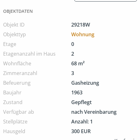
OBJEKTDATEN
Objekt ID
29218W
Objekttyp
Wohnung
Etage
0
Etagenanzahl im Haus
2
Wohnfläche
68 m²
Zimmer­anzahl
3
Befeuerung
Gasheizung
Baujahr
1963
Zustand
Gepflegt
Verfügbar ab
nach Vereinbarung
Stellplätze
Anzahl: 1
Hausgeld
300 EUR